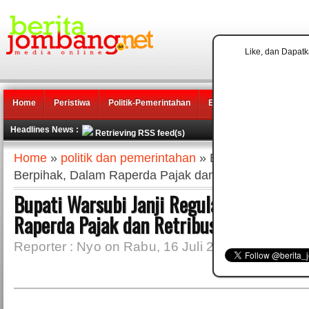
Like, dan Dapatk
Home
Peristiwa
Politik-Pemerintahan
Ekonomi
Pendidikan
Headlines News :
Retrieving RSS feed(s)
Home
»
politik dan pemerintahan
» Bupati Warsubi Ja
Berpihak, Dalam Raperda Pajak dan Retribusi Daera
Bupati Warsubi Janji Regulasi Lebih Ber
Raperda Pajak dan Retribusi Daerah
Reporter : Nyo on Rabu, 16 Juli 2025 | 21.54