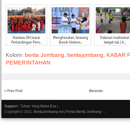
Harimau DH Juarai
Mengharukan, Seorang
Dolanan tradisional
Pertandingan Penc...
Buruh Histeris...
lompat tali ( k...
Kolom:
berita Jombang
,
beritajombang
,
KABAR P
PEMERINTAHAN
« Prev Post
Beranda
Support :
Tuhan Yang Maha Esa
|
.
Copyright © 2011.
BeritaJombang.net | Portal Berita Jombang
- ...