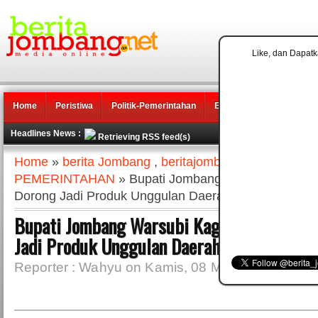
Like, dan Dapatk
Home
Peristiwa
Politik-Pemerintahan
Ekonomi
Pendidikan
Headlines News :
Retrieving RSS feed(s)
Home
»
berita Jombang
,
beritajombang
,
KABAR POL
PEMERINTAHAN
» Bupati Jombang Warsubi Kagumi 
Dorong Jadi Produk Unggulan Daerah
Bupati Jombang Warsubi Kagumi Karya Bat
Jadi Produk Unggulan Daerah
Reporter : Wahyu on Kamis, 08 Mei 2025 | 16.01