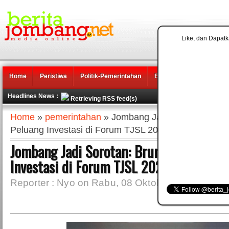
Like, dan Dapatk
Home
Peristiwa
Politik-Pemerintahan
Ekonomi
Pendidikan
Headlines News :
Retrieving RSS feed(s)
Home
»
pemerintahan
» Jombang Jadi Sorotan: Brun
Peluang Investasi di Forum TJSL 2025
Jombang Jadi Sorotan: Brunei Darussal
Investasi di Forum TJSL 2025
Reporter : Nyo on Rabu, 08 Oktober 2025 | 02.4