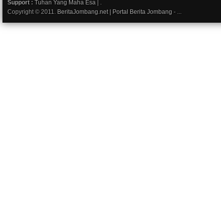
Support :
Tuhan Yang Maha Esa
|
.
Copyright © 2011.
BeritaJombang.net | Portal Berita Jombang
- ...