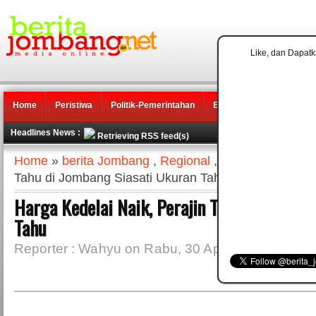
Like, dan Dapatk
Home
Peristiwa
Politik-Pemerintahan
Ekonomi
Pendidikan
Headlines News :
Retrieving RSS feed(s)
Home
»
berita Jombang
,
Regional
,
Traveling
» Harga
Tahu di Jombang Siasati Ukuran Tahu
Harga Kedelai Naik, Perajin Tahu di Jomban
Tahu
Reporter : Wahyu on Rabu, 30 April 2025 | 15.26