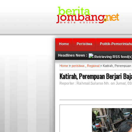
Home
Peristiwa
Politik-Pemerintah
Headlines News :
Retrieving RSS feed(s
Home
»
peristiwa
,
Regional
» Katirah, Perempuan B
Katirah, Perempuan Berjari Baj
Reporter : Rahmat Sularso Nh. on Jumat, 03