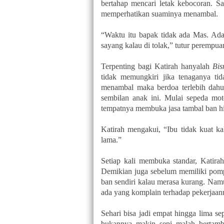
bertahap mencari letak kebocoran. Sa
memperhatikan suaminya menambal.
“Waktu itu bapak tidak ada Mas. Ada
sayang kalau di tolak,” tutur perempua
Terpenting bagi Katirah hanyalah
Bis
tidak memungkiri jika tenaganya tida
menambal maka berdoa terlebih dahu
sembilan anak ini. Mulai sepeda mo
tempatnya membuka jasa tambal ban hi
Katirah mengakui, “Ibu tidak kuat k
lama.”
Setiap kali membuka standar, Katira
Demikian juga sebelum memiliki pomp
ban sendiri kalau merasa kurang. Nam
ada yang komplain terhadap pekerjaan
Sehari bisa jadi empat hingga lima se
bukannya makin sepi malah bertamba