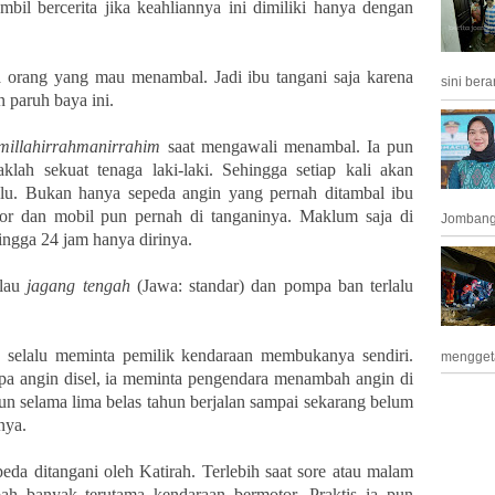
mbil bercerita jika keahliannya ini dimiliki hanya dengan
 orang yang mau menambal. Jadi ibu tangani saja karena
sini bera
n paruh baya ini.
millahirrahmanirrahim
saat mengawali menambal. Ia pun
klah sekuat tenaga laki-laki. Sehingga setiap kali akan
lu. Bukan hanya sepeda angin yang pernah ditambal ibu
tor dan mobil pun pernah di tanganinya. Maklum saja di
Jombang 
ngga 24 jam hanya dirinya.
alau
jagang tengah
(Jawa: standar) dan pompa ban terlalu
h selalu meminta pemilik kendaraan membukanya sendiri.
menggeta
a angin disel, ia meminta pengendara menambah angin di
un selama lima belas tahun berjalan sampai sekarang belum
nya.
peda ditangani oleh Katirah. Terlebih saat sore atau malam
h banyak terutama kendaraan bermotor. Praktis ia pun