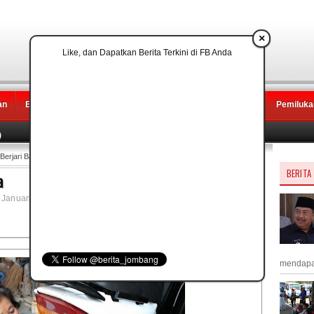
×
Like, dan Dapatkan Berita Terkini di FB Anda
an
Ekonomi
Pendidikan
Sport
LifeStyle
Tekno
Pemiluka
)
erjari Baja
BERITA
a
 Januari 2014 | 13.32
mendapat