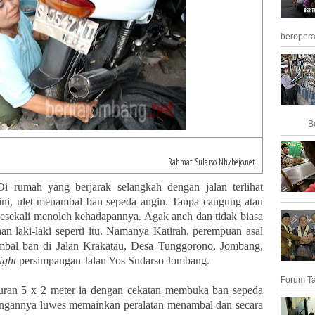
beropera
Beri
Rahmat Sularso Nh./bejo.net
Di rumah yang berjarak selangkah dengan jalan terlihat
ni, ulet menambal ban sepeda angin. Tanpa cangung atau
esekali menoleh kehadapannya. Agak aneh dan tidak biasa
n laki-laki seperti itu. Namanya Katirah, perempuan asal
ambal ban di Jalan Krakatau, Desa Tunggorono, Jombang,
light
persimpangan Jalan Yos Sudarso Jombang.
Forum Ta
uran 5 x 2 meter ia dengan cekatan membuka ban sepeda
 tangannya luwes memainkan peralatan menambal dan secara