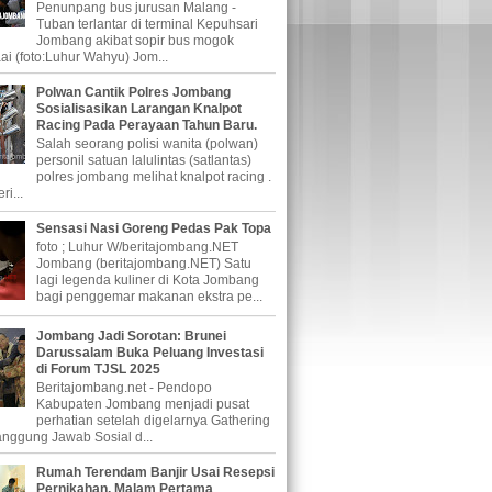
Penunpang bus jurusan Malang -
Tuban terlantar di terminal Kepuhsari
Jombang akibat sopir bus mogok
ai (foto:Luhur Wahyu) Jom...
Polwan Cantik Polres Jombang
Sosialisasikan Larangan Knalpot
Racing Pada Perayaan Tahun Baru.
Salah seorang polisi wanita (polwan)
personil satuan lalulintas (satlantas)
polres jombang melihat knalpot racing .
...
Sensasi Nasi Goreng Pedas Pak Topa
foto ; Luhur W/beritajombang.NET
Jombang (beritajombang.NET) Satu
lagi legenda kuliner di Kota Jombang
bagi penggemar makanan ekstra pe...
Jombang Jadi Sorotan: Brunei
Darussalam Buka Peluang Investasi
di Forum TJSL 2025
Beritajombang.net - Pendopo
Kabupaten Jombang menjadi pusat
perhatian setelah digelarnya Gathering
nggung Jawab Sosial d...
Rumah Terendam Banjir Usai Resepsi
Pernikahan, Malam Pertama