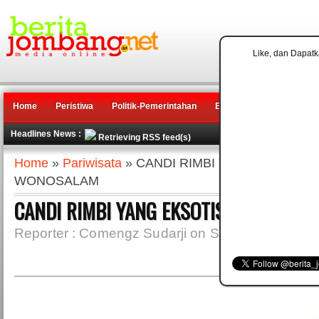
Like, dan Dapatk
Home
Peristiwa
Politik-Pemerintahan
Ekonomi
Pendidikan
Headlines News :
Retrieving RSS feed(s)
Home
»
Pariwisata
» CANDI RIMBI YANG EKSOTIS
WONOSALAM
CANDI RIMBI YANG EKSOTIS SEBELUM 
Reporter : Comengz Sudarji on Selasa, 04 Juni 2